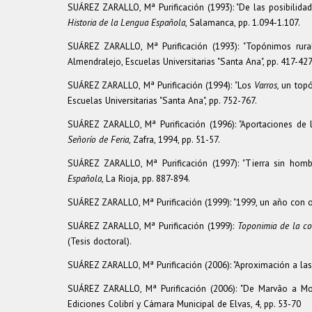
SUÁREZ ZARALLO, Mª Purificación (1993): "De las posibilidad
Historia de la Lengua
Española
, Salamanca, pp. 1.094-1.107.
SUÁREZ ZARALLO, Mª Purificación (1993): "Topónimos rura
Almendralejo, Escuelas Universitarias "Santa Ana", pp. 417-427
SUÁREZ ZARALLO, Mª Purificación (1994): "Los
Varros,
un topó
Escuelas Universitarias "Santa Ana", pp. 752-767.
SUÁREZ ZARALLO, Mª Purificación (1996): "Aportaciones de l
Señorío de Feria
, Zafra, 1994, pp. 51-57.
SUÁREZ ZARALLO, Mª Purificación (1997): "Tierra sin hombr
Española
, La Rioja, pp. 887-894.
SUÁREZ ZARALLO, Mª Purificación (1999): "1999, un año con o
SUÁREZ ZARALLO, Mª Purificación (1999):
Toponimia de la co
(Tesis doctoral).
SUÁREZ ZARALLO, Mª Purificación (2006): "Aproximación a las 
SUÁREZ ZARALLO, Mª Purificación (2006): "De Marvão a Mons
Ediciones Colibrí y Cámara Municipal de Elvas, 4, pp. 53-70