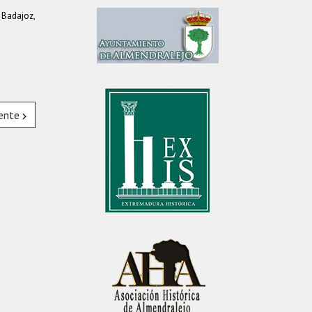
, Badajoz,
iente