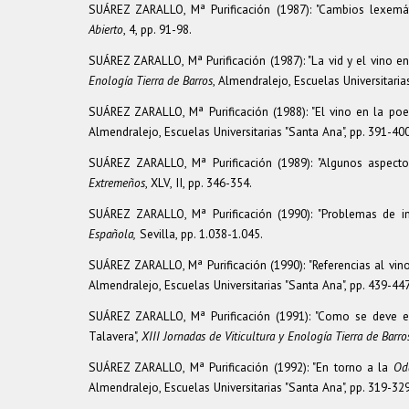
SUÁREZ ZARALLO, Mª Purificación (1987): "Cambios lexemá
Abierto
, 4, pp. 91-98.
SUÁREZ ZARALLO, Mª Purificación (1987): "La vid y el vino e
Enología Tierra de Barros
, Almendralejo, Escuelas Universitaria
SUÁREZ ZARALLO, Mª Purificación (1988): "El vino en la poesí
Almendralejo, Escuelas Universitarias "Santa Ana", pp. 391-400
SUÁREZ ZARALLO, Mª Purificación (1989): "Algunos aspect
Extremeños
, XLV, II, pp. 346-354.
SUÁREZ ZARALLO, Mª Purificación (1990): "Problemas de in
Española,
Sevilla, pp. 1.038-1.045.
SUÁREZ ZARALLO, Mª Purificación (1990): "Referencias al vin
Almendralejo, Escuelas Universitarias "Santa Ana", pp. 439-447
SUÁREZ ZARALLO, Mª Purificación (1991): "Como se deve e
Talavera",
XIII Jornadas de Viticultura y Enología Tierra de Barro
SUÁREZ ZARALLO, Mª Purificación (1992): "En torno a la
Od
Almendralejo, Escuelas Universitarias "Santa Ana", pp. 319-329