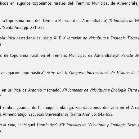
ticos en algunos topónimos rurales del Término Municipal de Almendralej
n la toponimia rural del Término Municipal de Almendralejo",
IX Jornadas de Vit
s "Santa Ana", pp. 221-225.
a lírica castellana del siglo XIII",
X Jornadas de Viticultura y Enología Tierra 
.
os de toponimia rural en el Término Municipal de Almendralejo",
Revista de
vestigación onomástica",
Actas d
e
l
II Congreso Internacional de Historia de 
o en la lírica de Antonio Machado",
XII Jornadas de Viticultura y Enología Tierra 
.
l ombre guardar de la muger embriaga: Reprobaciones del vino en el Arci
s
, Almendralejo, Escuelas Universitarias "Santa Ana", pp. 645-655.
a al vino
, de Miguel Hernández",
XIV Jornadas de Viticultura y Enología Tierra 
.