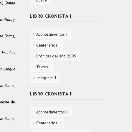
Buscar
o",
Campo
LIBRO CRONISTA I
icultura y
Acontecimientos I
de Barros
,
Centenarios I
 Estudios
Crónicas del año 2009
Textos I
la Lengua
Imágenes I
de Barros
,
LIBRO CRONISTA II
preste de
Acontecimientos II
de Barros
,
Centenarios II