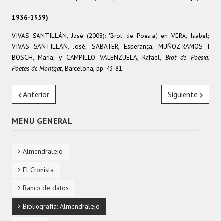
1936-1959)
TEXTOS
VIVAS SANTILLÁN, José (2008): "Brot de Poesia", en VERA, Isabel;
ACONTECIMIENTOS
VIVAS SANTILLÁN, José; SABATER, Esperança; MUÑOZ-RAMOS I
BOSCH, María; y CAMPILLO VALENZUELA, Rafael,
Brot de Poesia.
Poetes de Montgat
, Barcelona, pp. 43-81.
PERSONAJES
Anterior
Siguiente
MENU GENERAL
Almendralejo
El Cronista
Banco de datos
Bibliografía: Almendralejo