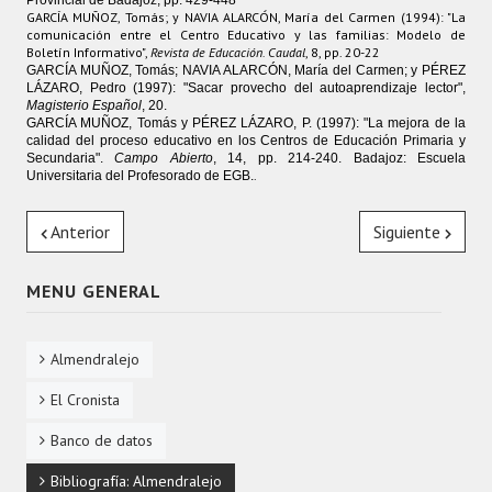
Provincial de Badajoz,
pp. 429-448
GARCÍA MUÑOZ, Tomás; y NAVIA ALARCÓN, María del Carmen (1994): "La
comunicación entre el Centro Educativo y las familias: Modelo de
Boletín Informativo",
Revista de Educación. Caudal
, 8, pp. 20-22
GARCÍA MUÑOZ, Tomás; NAVIA ALARCÓN, María del Carmen; y PÉREZ
LÁZARO, Pedro (1997): "Sacar provecho del autoaprendizaje lector",
Magisterio Español
, 20.
GARCÍA MUÑOZ, Tomás y PÉREZ LÁZARO, P. (1997): "La mejora de la
calidad del proceso educativo en los Centros de Educación Primaria y
Secundaria".
Campo Abierto
, 14, pp. 214-240. Badajoz: Escuela
.
Universitaria del Profesorado de EGB.
Anterior
Siguiente
MENU GENERAL
Almendralejo
El Cronista
Banco de datos
Bibliografía: Almendralejo