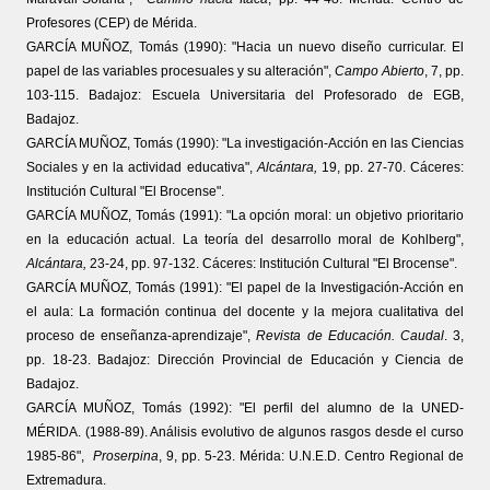
Profesores (CEP) de Mérida.
GARCÍA MUÑOZ, Tomás (1990): "Hacia un nuevo diseño curricular. El
papel de las variables procesuales y su alteración",
Campo Abierto
, 7, pp.
103-115. Badajoz: Escuela Universitaria del Profesorado de EGB,
Badajoz.
GARCÍA MUÑOZ, Tomás (1990): "La investigación-Acción en las Ciencias
Sociales y en la actividad educativa",
Alcántara,
19, pp. 27-70. Cáceres:
Institución Cultural "El Brocense".
GARCÍA MUÑOZ, Tomás (1991): "La opción moral: un objetivo prioritario
en la educación actual. La teoría del desarrollo moral de Kohlberg",
Alcántara,
23-24, pp. 97-132. Cáceres: Institución Cultural "El Brocense".
GARCÍA MUÑOZ, Tomás (1991): "El papel de la Investigación-Acción en
el aula: La forma­ción continua del docente y la mejora cualitativa del
proceso de enseñanza-aprendizaje",
Revista de Educación. Caudal
. 3,
pp. 18-23. Badajoz: Dirección Provincial de Educación y Ciencia de
Badajoz.
GARCÍA MUÑOZ, Tomás (1992): "El perfil del alumno de la UNED-
MÉRIDA. (1988-89). Análisis evolutivo de algunos rasgos desde el curso
1985-86",
Proserpina
, 9, pp. 5-23. Mérida: U.N.E.D. Centro Regional de
Extremadura.