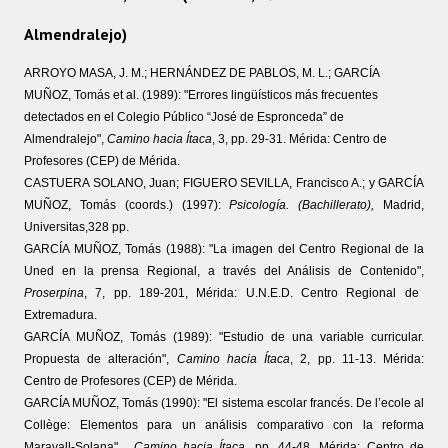
Almendralejo)
TEXTOS
ARROYO MASA, J. M.; HERNÁNDEZ DE PABLOS, M. L.; GARCÍA
ACONTECIMIENTOS
MUÑOZ, Tomás et al. (1989): "Errores lingüísticos más frecuentes
detectados en el Colegio Público “José de Espronceda” de
Almendralejo",
Camino hacia Ítaca
, 3, pp. 29-31. Mérida: Centro de
PERSONAJES
Profesores (CEP) de Mérida.
CASTUERA SOLANO, Juan; FIGUERO SEVILLA, Francisco A.; y GARCÍA
MUÑOZ, Tomás (coords.) (1997):
Psicología. (Bachillerato),
Madrid,
Universitas,328 pp.
GARCÍA MUÑOZ, Tomás (1988): "La imagen del Centro Regional de la
Uned en la prensa Regional, a través del Análisis de Contenido",
Proserpina
, 7, pp. 189-201,
Mérida: U.N.E.D.
Centro Regional de
Extremadura.
GARCÍA MUÑOZ, Tomás (1989): "Estudio de una variable curricular.
Propuesta de alteración",
Camino hacia Ítaca
, 2, pp. 11-13. Mérida:
Centro de Profesores (CEP) de Mérida.
GARCÍA MUÑOZ, Tomás (1990): "El sistema escolar francés. De l’ecole al
Collège: Elementos para un análisis comparativo con la reforma
Maravall-Solana",
Camino hacia Ítaca
, pp. 44-48. Mérida: Centro de