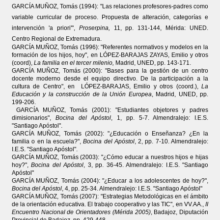
GARCÍA MUÑOZ, Tomás (1994): "Las relaciones profesores-padres como
variable curricular de proceso. Propuesta de alteración, categorías e
intervención 'a priori'",
Proserpina,
11, pp. 131-144, Mérida: UNED.
Centro Regional de Extremadura.
GARCÍA MUÑOZ, Tomás (1996): "Referentes normativos y modelos en la
formación de los hijos, hoy", en LÓPEZ-BARAJAS ZAYAS, Emilio y otros
(coord),
La familia en el tercer milenio
,
Madrid, UNED,
pp. 143-171.
GARCÍA MUÑOZ, Tomás (2000): "Bases para la gestión de un centro
docente moderno desde el equipo directivo. De la participación a la
cultura de Centro", en LÓPEZ-BARAJAS, Emilio y otros (coord.),
La
Educación y la construcción de la Unión Europea
, Madrid, UNED, pp.
199-206.
GARCÍA MUÑOZ, Tomás (2001): "Estudiantes objetores y padres
dimisionarios",
Bocina del Apóstol
, 1, pp. 5-7. Almendralejo: I.E.S.
"Santiago Apóstol".
GARCÍA MUÑOZ, Tomás (2002): "¿Educación o Enseñanza? ¿En la
familia o en la escuela?",
Bocina del Apóstol
, 2, pp. 7-10. Almendralejo:
I.E.S. "Santiago Apóstol".
GARCÍA MUÑOZ, Tomás (2003): "¿Cómo educar a nuestros hijos e hijas
hoy?",
Bocina del Apóstol
, 3, pp. 36-45. Almendralejo: I.E.S. "Santiago
Apóstol"
GARCÍA MUÑOZ, Tomás (2004): "¿Educar a los adolescentes de hoy?",
Bocina del Apóstol
, 4, pp. 25-34. Almendralejo: I.E.S. "Santiago Apóstol"
GARCÍA MUÑOZ, Tomás (2007): "Estrategias Metodológicas en el ámbito
de la orientación educativa. El trabajo cooperativo y las TIC", en VV.AA.,
II
Encuentro Nacional de Orientadores (Mérida 2005)
, Badajoz, Diputación