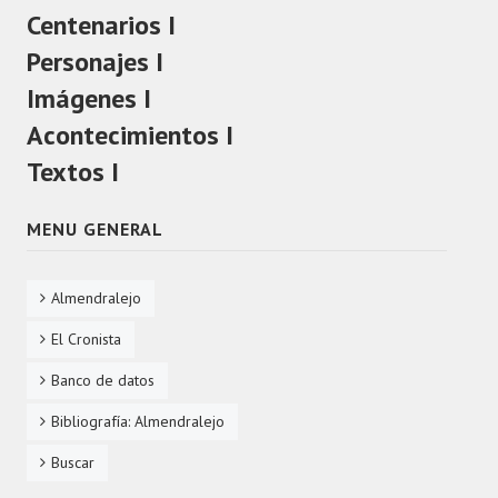
Centenarios I
TEXTOS
Personajes I
Imágenes I
ACONTECIMIENTOS
Acontecimientos I
PERSONAJES
Textos I
MENU GENERAL
Almendralejo
El Cronista
Banco de datos
Bibliografía: Almendralejo
Buscar